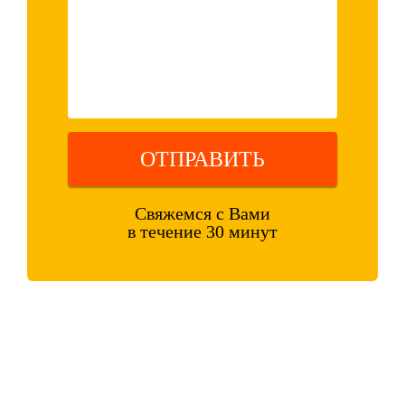
ОТПРАВИТЬ
Свяжемся с Вами
в течение 30 минут
Оставляя свои контактные данные, вы подтверждаете свое
совершеннолетие, соглашаетесь на обработку персональных данных
в соответствии с
Правовой информацией