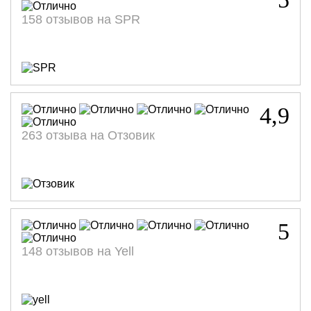
158 отзывов на SPR
Клиент: Смирнова Кристина
Клиент: Мокров Алексей
Клиент: Писарева Татьяна
Клиент: Мельникова Екатерина
Москва, ул. Зоологическая, д. 18
Москва, ул. С. Макеева, д. 4
Москва, ул. Дунаевского, д. 8к1
Москва, ул. 1812 года д. 2
Номер договора:
Номер договора:
Номер договора:
Номер договора:
589564
690125
712778
725456
Стоимость:
Стоимость:
Стоимость:
Стоимость:
11 200
9 100
12 300
12 900
р.
р.
р.
р.
4,9
263 отзыва на Отзовик
5
148 отзывов на Yell